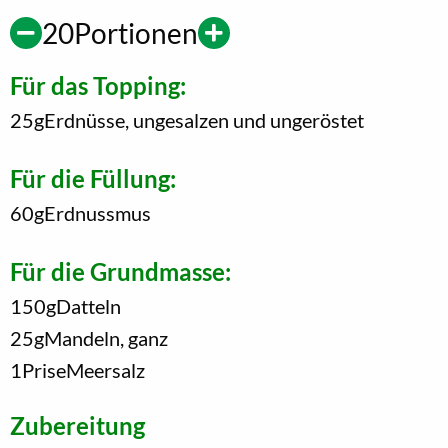
20
Portionen
Für das Topping:
25
g
Erdnüsse, ungesalzen und ungeröstet
Für die Füllung:
60
g
Erdnussmus
Für die Grundmasse:
150
g
Datteln
25
g
Mandeln, ganz
1
Prise
Meersalz
Zubereitung