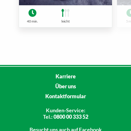
40 min.
leicht
5 m
Karriere
Über uns
Kontaktformular
Kunden-Service:
Tel.:
0800 00 333 52
Besucht uns
auch auf Facebook