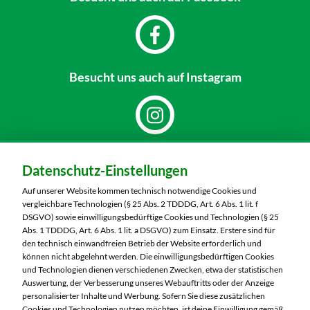
Besucht uns
auch auf Instagram
Dein Markt:
Datenschutz-Einstellungen
MARKTKAUF Nürnberg-Mögeldorf
Laufamholzstraße 40/42
Auf unserer Website kommen technisch notwendige Cookies und
90482 Nürnberg
vergleichbare Technologien (§ 25 Abs. 2 TDDDG, Art. 6 Abs. 1 lit. f
DSGVO) sowie einwilligungsbedürftige Cookies und Technologien (§ 25
Telefon:
0911 54340
Abs. 1 TDDDG, Art. 6 Abs. 1 lit. a DSGVO) zum Einsatz. Erstere sind für
den technisch einwandfreien Betrieb der Website erforderlich und
können nicht abgelehnt werden. Die einwilligungsbedürftigen Cookies
Markt ändern
und Technologien dienen verschiedenen Zwecken, etwa der statistischen
Auswertung, der Verbesserung unseres Webauftritts oder der Anzeige
Öffnungszeiten diese Woche:
personalisierter Inhalte und Werbung. Sofern Sie diese zusätzlichen
Cookies und Technologien nutzen möchten, ist deine Einwilligung gemäß