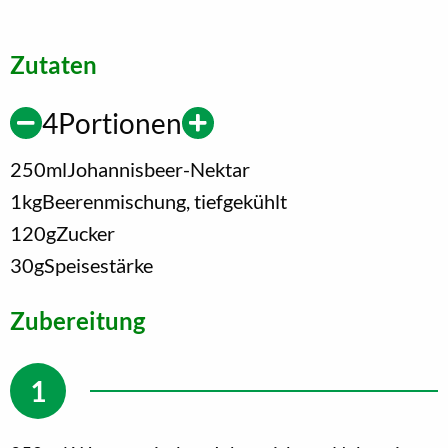
Zutaten
4
Portionen
250
ml
Johannisbeer-Nektar
1
kg
Beerenmischung, tiefgekühlt
120
g
Zucker
30
g
Speisestärke
Zubereitung