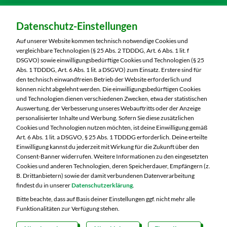
Dein Markt:
Datenschutz-Einstellungen
MARKTKAUF Nürnberg-Mögeldorf
Laufamholzstraße 40/42
Auf unserer Website kommen technisch notwendige Cookies und
90482 Nürnberg
vergleichbare Technologien (§ 25 Abs. 2 TDDDG, Art. 6 Abs. 1 lit. f
DSGVO) sowie einwilligungsbedürftige Cookies und Technologien (§ 25
Telefon:
0911 54340
Abs. 1 TDDDG, Art. 6 Abs. 1 lit. a DSGVO) zum Einsatz. Erstere sind für
den technisch einwandfreien Betrieb der Website erforderlich und
können nicht abgelehnt werden. Die einwilligungsbedürftigen Cookies
Markt ändern
und Technologien dienen verschiedenen Zwecken, etwa der statistischen
Auswertung, der Verbesserung unseres Webauftritts oder der Anzeige
Öffnungszeiten diese Woche:
personalisierter Inhalte und Werbung. Sofern Sie diese zusätzlichen
Cookies und Technologien nutzen möchten, ist deine Einwilligung gemäß
Mo:
08:00 – 20:00 Uhr
Art. 6 Abs. 1 lit. a DSGVO, § 25 Abs. 1 TDDDG erforderlich. Deine erteilte
Di:
08:00 – 20:00 Uhr
Einwilligung kannst du jederzeit mit Wirkung für die Zukunft über den
Consent-Banner widerrufen. Weitere Informationen zu den eingesetzten
Mi:
08:00 – 20:00 Uhr
Cookies und anderen Technologien, deren Speicherdauer, Empfängern (z.
Do:
08:00 – 20:00 Uhr
B. Drittanbietern) sowie der damit verbundenen Datenverarbeitung
Fr:
08:00 – 20:00 Uhr
findest du in unserer
Datenschutzerklärung
.
Sa:
08:00 – 20:00 Uhr
Bitte beachte, dass auf Basis deiner Einstellungen ggf. nicht mehr alle
Funktionalitäten zur Verfügung stehen.