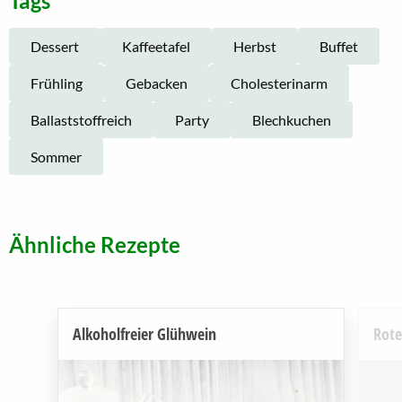
Tags
Dessert
Kaffeetafel
Herbst
Buffet
Frühling
Gebacken
Cholesterinarm
Ballaststoffreich
Party
Blechkuchen
Sommer
Ähnliche Rezepte
Alkoholfreier Glühwein
Rote