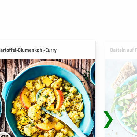
artoffel-Blumenkohl-Curry
Datteln auf F