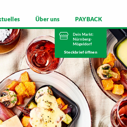
tuelles
Über uns
PAYBACK
Dein Markt:
Nürnberg-
Mögeldorf
Heute bis
Steckbrief
20 Uhr geöffnet
Telefonnummer
0911 54340
Laufamholzstraße 40/42
90482 Nürnberg
Markt ändern