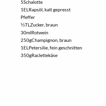
5
Schalotte
1
EL
Rapsöl, kalt gepresst
Pfeffer
1/2
TL
Zucker, braun
30
ml
Rotwein
250
g
Champignon, braun
1
EL
Petersilie, fein geschnitten
350
g
Raclettekäse