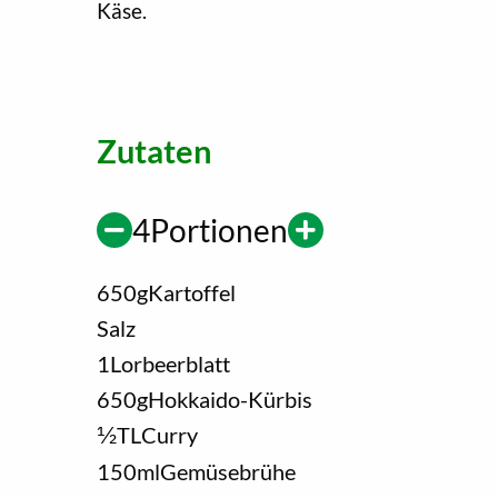
Käse.
Zutaten
4
Portionen
650
g
Kartoffel
Salz
1
Lorbeerblatt
650
g
Hokkaido-Kürbis
1/2
TL
Curry
150
ml
Gemüsebrühe