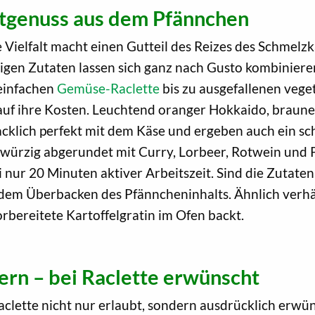
stgenuss aus dem Pfännchen
 Vielfalt macht einen Gutteil des Reizes des Schmelzk
rigen Zutaten lassen sich ganz nach Gusto kombiniere
einfachen
Gemüse-Raclette
bis zu ausgefallenen veg
uf ihre Kosten. Leuchtend oranger Hokkaido, braune
klich perfekt mit dem Käse und ergeben auch ein sch
würzig abgerundet mit Curry, Lorbeer, Rotwein und Pe
 nur 20 Minuten aktiver Arbeitszeit. Sind die Zutaten
t dem Überbacken des Pfänncheninhalts. Ähnlich verhä
orbereitete Kartoffelgratin im Ofen backt.
nern – bei Raclette erwünscht
 Raclette nicht nur erlaubt, sondern ausdrücklich erwün