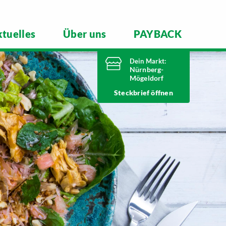
tuelles
Über uns
PAYBACK
Dein Markt:
Nürnberg-
Mögeldorf
Heute von 8 Uhr
Steckbrief
bis 20 Uhr geöffnet
Telefonnummer
0911 54340
Laufamholzstraße 40/42
90482 Nürnberg
Markt ändern