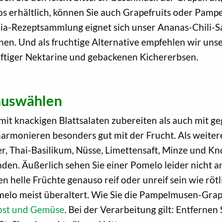
los erhältlich, können Sie auch Grapefruits oder Pam
sia-Rezeptsammlung eignet sich unser Ananas-Chili-Sal
en. Und als fruchtige Alternative empfehlen wir uns
ftiger Nektarine und gebackenen Kichererbsen.
 auswählen
mit knackigen Blattsalaten zubereiten als auch mit g
 harmonieren besonders gut mit der Frucht. Als wei
r, Thai-Basilikum, Nüsse, Limettensaft, Minze und Kn
nden. Äußerlich sehen Sie einer Pomelo leider nicht an,
 helle Früchte genauso reif oder unreif sein wie röt
 Pomelo meist überaltert. Wie Sie die Pampelmusen-Gra
Obst und Gemüse
. Bei der Verarbeitung gilt: Entferne