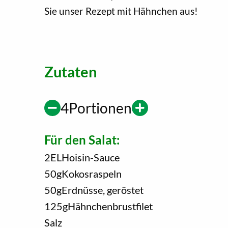
Sie unser Rezept mit Hähnchen aus!
Zutaten
4
Portionen
Für den Salat:
2
EL
Hoisin-Sauce
50
g
Kokosraspeln
50
g
Erdnüsse, geröstet
125
g
Hähnchenbrustfilet
Salz