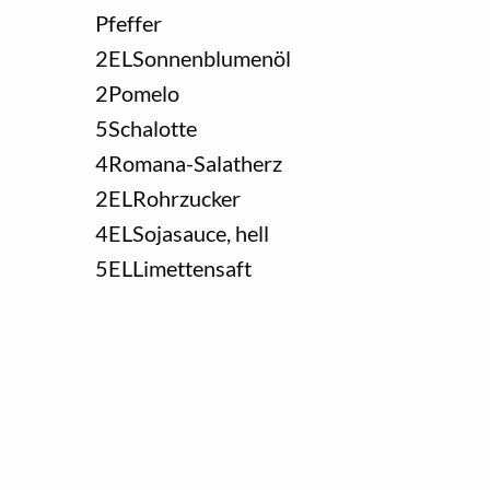
Pfeffer
2
EL
Sonnenblumenöl
2
Pomelo
5
Schalotte
4
Romana-Salatherz
2
EL
Rohrzucker
4
EL
Sojasauce, hell
5
EL
Limettensaft