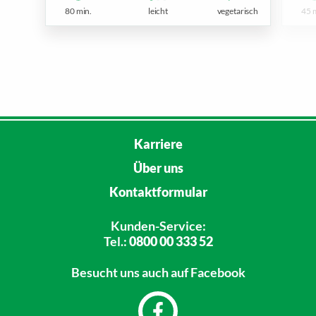
80 min.
leicht
vegetarisch
45 
Karriere
Über uns
Kontaktformular
Kunden-Service:
Tel.:
0800 00 333 52
Besucht uns
auch auf Facebook