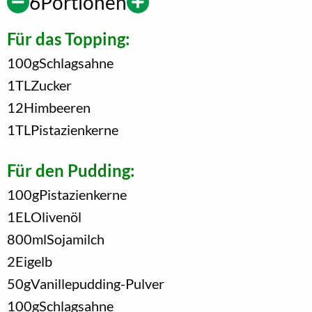
6
Portionen
Für das Topping:
100
g
Schlagsahne
1
TL
Zucker
12
Himbeeren
1
TL
Pistazienkerne
Für den Pudding:
100
g
Pistazienkerne
1
EL
Olivenöl
800
ml
Sojamilch
2
Eigelb
50
g
Vanillepudding-Pulver
100
g
Schlagsahne