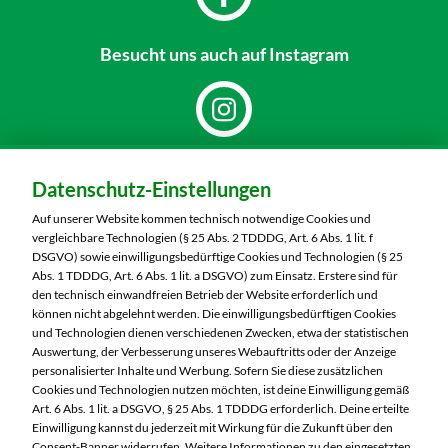
Besucht uns
auch auf Instagram
Dein Markt:
Datenschutz-Einstellungen
MARKTKAUF Nürnberg-Mögeldorf
Laufamholzstraße 40/42
Auf unserer Website kommen technisch notwendige Cookies und
90482 Nürnberg
vergleichbare Technologien (§ 25 Abs. 2 TDDDG, Art. 6 Abs. 1 lit. f
DSGVO) sowie einwilligungsbedürftige Cookies und Technologien (§ 25
Telefon:
0911 54340
Abs. 1 TDDDG, Art. 6 Abs. 1 lit. a DSGVO) zum Einsatz. Erstere sind für
den technisch einwandfreien Betrieb der Website erforderlich und
können nicht abgelehnt werden. Die einwilligungsbedürftigen Cookies
Markt ändern
und Technologien dienen verschiedenen Zwecken, etwa der statistischen
Auswertung, der Verbesserung unseres Webauftritts oder der Anzeige
Öffnungszeiten diese Woche:
personalisierter Inhalte und Werbung. Sofern Sie diese zusätzlichen
Cookies und Technologien nutzen möchten, ist deine Einwilligung gemäß
Mo:
08:00 – 20:00 Uhr
Art. 6 Abs. 1 lit. a DSGVO, § 25 Abs. 1 TDDDG erforderlich. Deine erteilte
Di:
08:00 – 20:00 Uhr
Einwilligung kannst du jederzeit mit Wirkung für die Zukunft über den
Consent-Banner widerrufen. Weitere Informationen zu den eingesetzten