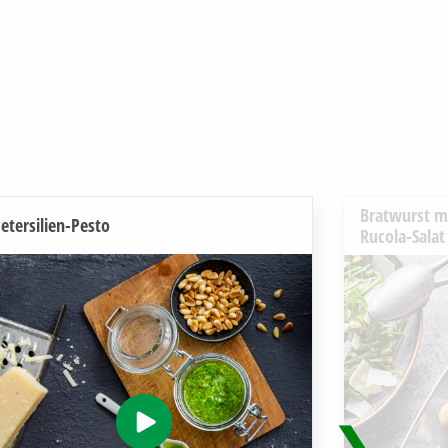
Bratwurst m
etersilien-Pesto
Rucola-Salat