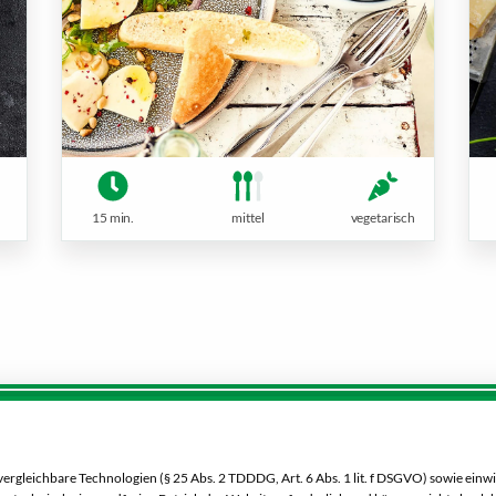
15 min.
mittel
vegetarisch
Service:
Dein Markt:
0 00 333 52
MARKTKAUF Nürnberg-Mög
gleichbare Technologien (§ 25 Abs. 2 TDDDG, Art. 6 Abs. 1 lit. f DSGVO) sowie einwi