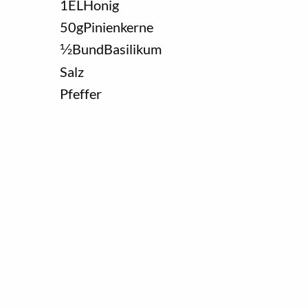
1
EL
Honig
50
g
Pinienkerne
1/2
Bund
Basilikum
Salz
Pfeffer