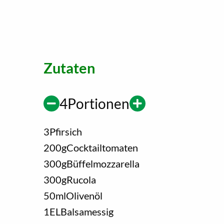
Zutaten
4
Portionen
3
Pfirsich
200
g
Cocktailtomaten
300
g
Büffelmozzarella
300
g
Rucola
50
ml
Olivenöl
1
EL
Balsamessig