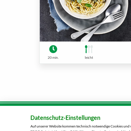
20 min.
leicht
Datenschutz-Einstellungen
Karriere
Kunden-
Tel.:
080
Auf unserer Website kommen technisch notwendige Cookies und ver
Über uns