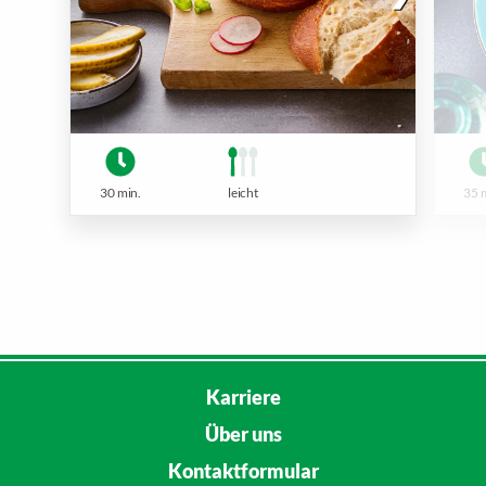
30 min.
leicht
35 
Karriere
Über uns
Kontaktformular