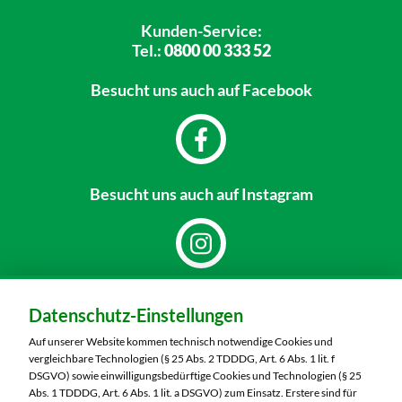
Kunden-Service:
Tel.:
0800 00 333 52
Besucht uns
auch auf Facebook
Besucht uns
auch auf Instagram
Dein Markt:
Datenschutz-Einstellungen
MARKTKAUF Nürnberg-Mögeldorf
Laufamholzstraße 40/42
Auf unserer Website kommen technisch notwendige Cookies und
90482 Nürnberg
vergleichbare Technologien (§ 25 Abs. 2 TDDDG, Art. 6 Abs. 1 lit. f
DSGVO) sowie einwilligungsbedürftige Cookies und Technologien (§ 25
Telefon:
0911 54340
Abs. 1 TDDDG, Art. 6 Abs. 1 lit. a DSGVO) zum Einsatz. Erstere sind für