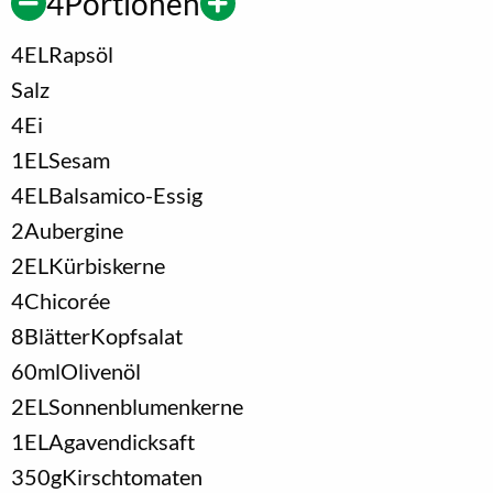
4
Portionen
4
EL
Rapsöl
Salz
4
Ei
1
EL
Sesam
4
EL
Balsamico-Essig
2
Aubergine
2
EL
Kürbiskerne
4
Chicorée
8
Blätter
Kopfsalat
60
ml
Olivenöl
2
EL
Sonnenblumenkerne
1
EL
Agavendicksaft
350
g
Kirschtomaten