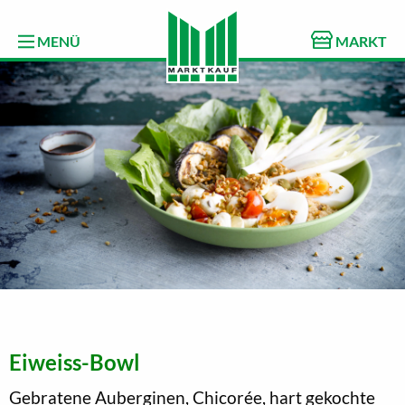
MENÜ
MARKT
Eiweiss-Bowl
Gebratene Auberginen, Chicorée, hart gekochte