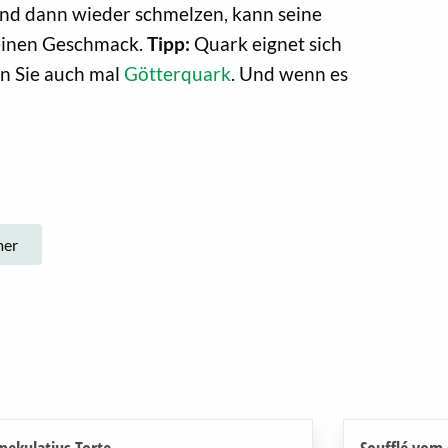
n und dann wieder schmelzen, kann seine
 seinen Geschmack.
Tipp:
Quark eignet sich
en Sie auch mal
Götterquark
. Und wenn es
er
pekulatius Torte
Soufflé vom G