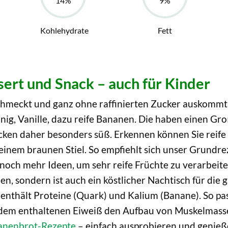
Kohlehydrate
Fett
rt und Snack – auch für Kinder
schmeckt und ganz ohne raffinierten Zucker auskommt
ig, Vanille, dazu reife Bananen. Die haben einen Groß
ken daher besonders süß. Erkennen können Sie reife 
einem braunen Stiel. So empfiehlt sich unser Grundr
 noch mehr Ideen, um sehr reife Früchte zu verarbeit
, sondern ist auch ein köstlicher Nachtisch für die g
enthält Proteine (Quark) und Kalium (Banane). So pas
dem enthaltenen Eiweiß den Aufbau von Muskelmasse,
anenbrot-Rezepte
– einfach ausprobieren und genieß