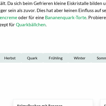
ält. Da sich beim Gefrieren kleine Eiskristalle bilde
er sein als zuvor. Dies hat aber keinen Einfluss auf
tencreme
oder für eine
Bananenquark-Torte
. Probier
ezept für
Quarkbällchen
.
Herbst
Quark
Frühling
Winter
Somm
Krümelkuchen mit Bananen
S