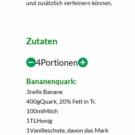
und zusätzlich verfeinern können.
Zutaten
4
Portionen
Bananenquark:
3
reife Banane
400
g
Quark, 20% Fett in Tr.
100
ml
Milch
1
TL
Honig
1
Vanilleschote, davon das Mark