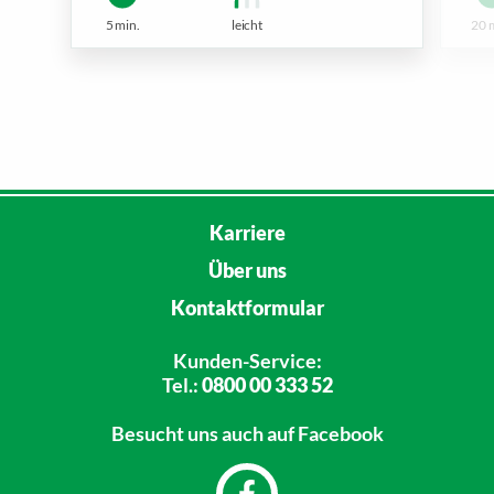
5 min.
leicht
20 
Karriere
Über uns
Kontaktformular
Kunden-Service:
Tel.:
0800 00 333 52
Besucht uns
auch auf Facebook