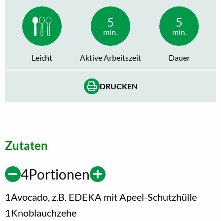
5
5
min.
min.
Leicht
Aktive Arbeitszeit
Dauer
DRUCKEN
Zutaten
4
Portionen
1
Avocado, z.B. EDEKA mit Apeel-Schutzhülle
1
Knoblauchzehe