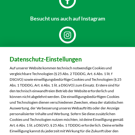
Besucht uns
auch auf Instagram
Dein Markt:
Datenschutz-Einstellungen
MARKTKAUF Nürnberg-Mögeldorf
Laufamholzstraße 40/42
Auf unserer Website kommen technisch notwendige Cookies und
90482 Nürnberg
vergleichbare Technologien (§ 25 Abs. 2 TDDDG, Art. 6 Abs. 1 lit. f
DSGVO) sowie einwilligungsbedürftige Cookies und Technologien (§ 25
Telefon:
0911 54340
Abs. 1 TDDDG, Art. 6 Abs. 1 lit. a DSGVO) zum Einsatz. Erstere sind für
den technisch einwandfreien Betrieb der Website erforderlich und
können nicht abgelehnt werden. Die einwilligungsbedürftigen Cookies
Markt ändern
und Technologien dienen verschiedenen Zwecken, etwa der statistischen
Auswertung, der Verbesserung unseres Webauftritts oder der Anzeige
Öffnungszeiten diese Woche:
personalisierter Inhalte und Werbung. Sofern Sie diese zusätzlichen
Cookies und Technologien nutzen möchten, ist deine Einwilligung gemäß
Mo:
08:00 – 20:00 Uhr
Art. 6 Abs. 1 lit. a DSGVO, § 25 Abs. 1 TDDDG erforderlich. Deine erteilte
Di:
08:00 – 20:00 Uhr
Einwilligung kannst du jederzeit mit Wirkung für die Zukunft über den