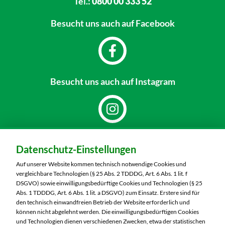
Tel.:
0800 00 333 52
Besucht uns
auch auf Facebook
Besucht uns
auch auf Instagram
Dein Markt:
Datenschutz-Einstellungen
MARKTKAUF Nürnberg-Mögeldorf
Laufamholzstraße 40/42
Auf unserer Website kommen technisch notwendige Cookies und
90482 Nürnberg
vergleichbare Technologien (§ 25 Abs. 2 TDDDG, Art. 6 Abs. 1 lit. f
DSGVO) sowie einwilligungsbedürftige Cookies und Technologien (§ 25
Telefon:
0911 54340
Abs. 1 TDDDG, Art. 6 Abs. 1 lit. a DSGVO) zum Einsatz. Erstere sind für
den technisch einwandfreien Betrieb der Website erforderlich und
können nicht abgelehnt werden. Die einwilligungsbedürftigen Cookies
Markt ändern
und Technologien dienen verschiedenen Zwecken, etwa der statistischen