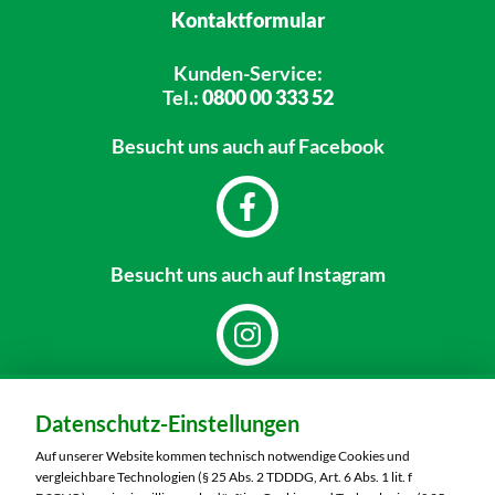
Kontaktformular
Kunden-Service:
Tel.:
0800 00 333 52
Besucht uns
auch auf Facebook
Besucht uns
auch auf Instagram
Dein Markt:
Datenschutz-Einstellungen
MARKTKAUF Nürnberg-Mögeldorf
Laufamholzstraße 40/42
Auf unserer Website kommen technisch notwendige Cookies und
90482 Nürnberg
vergleichbare Technologien (§ 25 Abs. 2 TDDDG, Art. 6 Abs. 1 lit. f