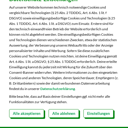
Laufamholzstraße 40/42
Auf unserer Website kommen technisch notwendige Cookies und
90482 Nürnberg
vergleichbare Technologien (§ 25 Abs. 2 TDDDG, Art. 6 Abs. 1 lit. f
DSGVO) sowie einwilligungsbedürftige Cookies und Technologien (§ 25
Telefon:
0911 54340
Abs. 1 TDDDG, Art. 6 Abs. 1 lit. a DSGVO) zum Einsatz. Erstere sind für
den technisch einwandfreien Betrieb der Website erforderlich und
können nicht abgelehnt werden. Die einwilligungsbedürftigen Cookies
Markt ändern
und Technologien dienen verschiedenen Zwecken, etwa der statistischen
Auswertung, der Verbesserung unseres Webauftritts oder der Anzeige
Öffnungszeiten diese Woche:
personalisierter Inhalte und Werbung. Sofern Sie diese zusätzlichen
Cookies und Technologien nutzen möchten, ist deine Einwilligung gemäß
Mo:
08:00 – 20:00 Uhr
Art. 6 Abs. 1 lit. a DSGVO, § 25 Abs. 1 TDDDG erforderlich. Deine erteilte
Di:
08:00 – 20:00 Uhr
Einwilligung kannst du jederzeit mit Wirkung für die Zukunft über den
Consent-Banner widerrufen. Weitere Informationen zu den eingesetzten
Mi:
08:00 – 20:00 Uhr
Cookies und anderen Technologien, deren Speicherdauer, Empfängern (z.
Do:
08:00 – 20:00 Uhr
B. Drittanbietern) sowie der damit verbundenen Datenverarbeitung
Fr:
08:00 – 20:00 Uhr
findest du in unserer
Datenschutzerklärung
.
Sa:
08:00 – 20:00 Uhr
Bitte beachte, dass auf Basis deiner Einstellungen ggf. nicht mehr alle
Funktionalitäten zur Verfügung stehen.
Alle akzeptieren
Alle ablehnen
Einstellungen
Copyright 2026 © MARKTKAUF
Datenschutz
Impressum
Hinweisgebersystem Menschenrechte