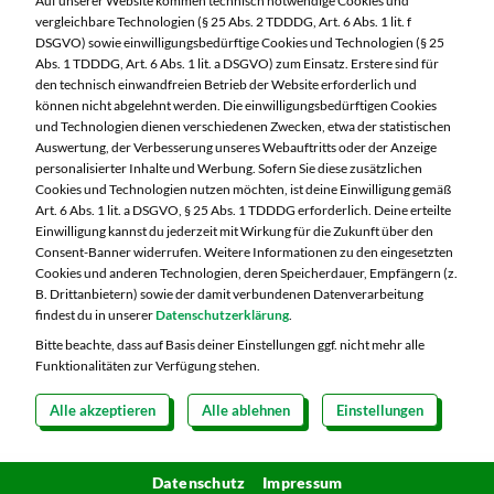
Auf unserer Website kommen technisch notwendige Cookies und
90482 Nürnberg
vergleichbare Technologien (§ 25 Abs. 2 TDDDG, Art. 6 Abs. 1 lit. f
DSGVO) sowie einwilligungsbedürftige Cookies und Technologien (§ 25
Telefon:
0911 54340
Abs. 1 TDDDG, Art. 6 Abs. 1 lit. a DSGVO) zum Einsatz. Erstere sind für
den technisch einwandfreien Betrieb der Website erforderlich und
können nicht abgelehnt werden. Die einwilligungsbedürftigen Cookies
Markt ändern
und Technologien dienen verschiedenen Zwecken, etwa der statistischen
Auswertung, der Verbesserung unseres Webauftritts oder der Anzeige
Öffnungszeiten diese Woche:
personalisierter Inhalte und Werbung. Sofern Sie diese zusätzlichen
Cookies und Technologien nutzen möchten, ist deine Einwilligung gemäß
Mo:
08:00 – 20:00 Uhr
Art. 6 Abs. 1 lit. a DSGVO, § 25 Abs. 1 TDDDG erforderlich. Deine erteilte
Di:
08:00 – 20:00 Uhr
Einwilligung kannst du jederzeit mit Wirkung für die Zukunft über den
Consent-Banner widerrufen. Weitere Informationen zu den eingesetzten
Mi:
08:00 – 20:00 Uhr
Cookies und anderen Technologien, deren Speicherdauer, Empfängern (z.
Do:
08:00 – 20:00 Uhr
B. Drittanbietern) sowie der damit verbundenen Datenverarbeitung
Fr:
08:00 – 20:00 Uhr
findest du in unserer
Datenschutzerklärung
.
Sa:
08:00 – 20:00 Uhr
Bitte beachte, dass auf Basis deiner Einstellungen ggf. nicht mehr alle
Funktionalitäten zur Verfügung stehen.
Alle akzeptieren
Alle ablehnen
Einstellungen
Copyright 2026 © MARKTKAUF
Datenschutz
Impressum
Hinweisgebersystem Menschenrechte
Datenschutz
Cookie-Einstellungen
Impressum