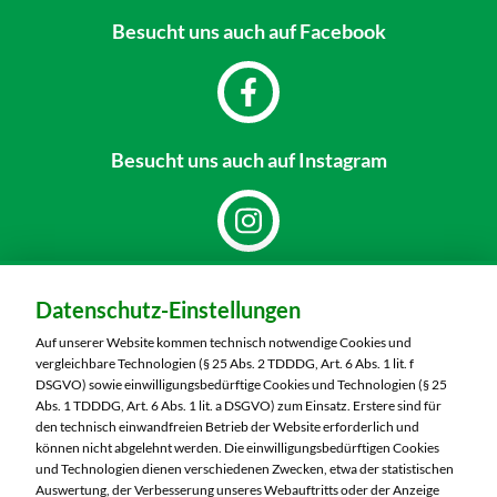
Besucht uns
auch auf Facebook
Besucht uns
auch auf Instagram
Dein Markt:
Datenschutz-Einstellungen
MARKTKAUF Nürnberg-Mögeldorf
Laufamholzstraße 40/42
Auf unserer Website kommen technisch notwendige Cookies und
90482 Nürnberg
vergleichbare Technologien (§ 25 Abs. 2 TDDDG, Art. 6 Abs. 1 lit. f
DSGVO) sowie einwilligungsbedürftige Cookies und Technologien (§ 25
Telefon:
0911 54340
Abs. 1 TDDDG, Art. 6 Abs. 1 lit. a DSGVO) zum Einsatz. Erstere sind für
den technisch einwandfreien Betrieb der Website erforderlich und
können nicht abgelehnt werden. Die einwilligungsbedürftigen Cookies
Markt ändern
und Technologien dienen verschiedenen Zwecken, etwa der statistischen
Auswertung, der Verbesserung unseres Webauftritts oder der Anzeige