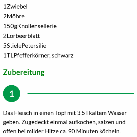
1
Zwiebel
2
Möhre
150
g
Knollensellerie
2
Lorbeerblatt
5
Stiele
Petersilie
1
TL
Pfefferkörner, schwarz
Zubereitung
Das Fleisch in einen Topf mit 3,5 l kaltem Wasser
geben. Zugedeckt einmal aufkochen, salzen und
offen bei milder Hitze ca. 90 Minuten köcheln.