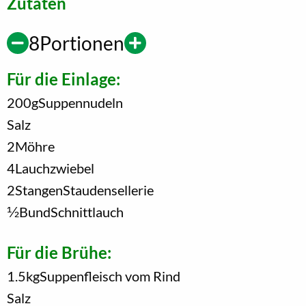
Zutaten
8
Portionen
Für die Einlage:
200
g
Suppennudeln
Salz
2
Möhre
4
Lauchzwiebel
2
Stangen
Staudensellerie
1/2
Bund
Schnittlauch
Für die Brühe:
1.5
kg
Suppenfleisch vom Rind
Salz