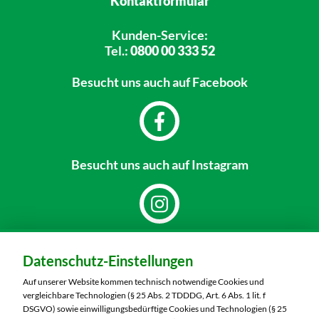
Kontaktformular
Kunden-Service:
Tel.:
0800 00 333 52
Besucht uns
auch auf Facebook
Besucht uns
auch auf Instagram
Dein Markt:
Datenschutz-Einstellungen
MARKTKAUF Nobitz
Altenburger Straße 29
Auf unserer Website kommen technisch notwendige Cookies und
04603 Nobitz
vergleichbare Technologien (§ 25 Abs. 2 TDDDG, Art. 6 Abs. 1 lit. f
DSGVO) sowie einwilligungsbedürftige Cookies und Technologien (§ 25