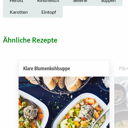
Herbst
Rindfleisch
Sellerie
Suppen
Karotten
Eintopf
Ähnliche Rezepte
Klare Blumenkohlsuppe
Pilz