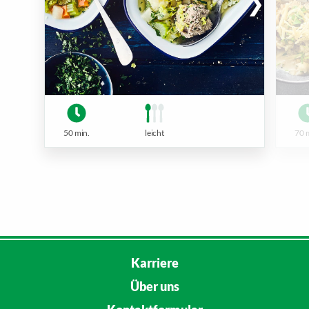
50 min.
leicht
70 
Karriere
Über uns