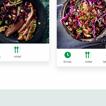
.
mittel
50 min.
mittel
la