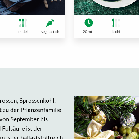
.
mittel
vegetarisch
20 min.
leicht
rossen, Sprossenkohl,
 zu der Pflanzenfamilie
 von September bis
 Folsäure ist der
ist er ballaststoffreich