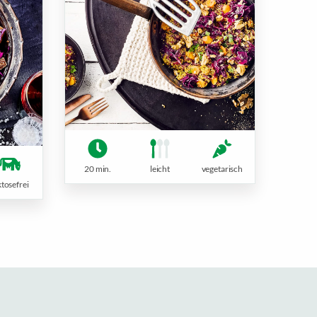
20 min.
leicht
vegetarisch
ktosefrei