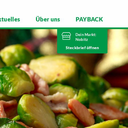
tuelles
Über uns
PAYBACK
Dein Markt:
Nobitz
Heute bis
Steckbrief
20 Uhr geöffnet
Telefonnummer
03447 51260
Altenburger Straße 29
04603 Nobitz
Markt ändern