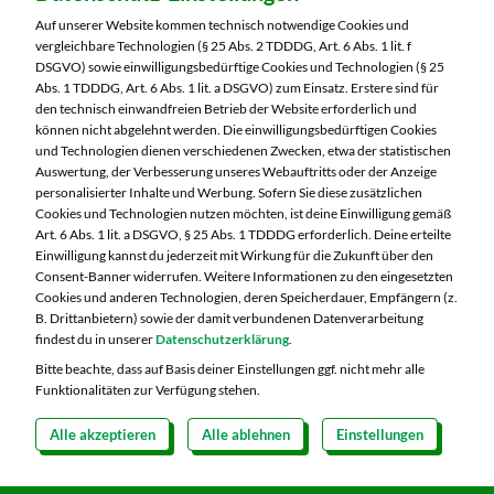
Altenburger Straße 29
Auf unserer Website kommen technisch notwendige Cookies und
04603 Nobitz
vergleichbare Technologien (§ 25 Abs. 2 TDDDG, Art. 6 Abs. 1 lit. f
DSGVO) sowie einwilligungsbedürftige Cookies und Technologien (§ 25
Telefon:
03447 51260
Abs. 1 TDDDG, Art. 6 Abs. 1 lit. a DSGVO) zum Einsatz. Erstere sind für
den technisch einwandfreien Betrieb der Website erforderlich und
können nicht abgelehnt werden. Die einwilligungsbedürftigen Cookies
Markt ändern
und Technologien dienen verschiedenen Zwecken, etwa der statistischen
Auswertung, der Verbesserung unseres Webauftritts oder der Anzeige
Öffnungszeiten diese Woche:
personalisierter Inhalte und Werbung. Sofern Sie diese zusätzlichen
Cookies und Technologien nutzen möchten, ist deine Einwilligung gemäß
Mo:
07:00 – 20:00 Uhr
Art. 6 Abs. 1 lit. a DSGVO, § 25 Abs. 1 TDDDG erforderlich. Deine erteilte
Di:
07:00 – 20:00 Uhr
Einwilligung kannst du jederzeit mit Wirkung für die Zukunft über den
Consent-Banner widerrufen. Weitere Informationen zu den eingesetzten
Mi:
07:00 – 20:00 Uhr
Cookies und anderen Technologien, deren Speicherdauer, Empfängern (z.
Do:
07:00 – 20:00 Uhr
B. Drittanbietern) sowie der damit verbundenen Datenverarbeitung
Fr:
07:00 – 20:00 Uhr
findest du in unserer
Datenschutzerklärung
.
Sa:
07:00 – 20:00 Uhr
Bitte beachte, dass auf Basis deiner Einstellungen ggf. nicht mehr alle
Funktionalitäten zur Verfügung stehen.
Alle akzeptieren
Alle ablehnen
Einstellungen
Copyright 2026 © MARKTKAUF
Datenschutz
Impressum
Hinweisgebersystem Menschenrechte