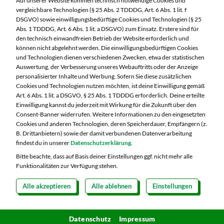
Auf unserer Website kommen technisch notwendige Cookies und
04720 Döbeln
vergleichbare Technologien (§ 25 Abs. 2 TDDDG, Art. 6 Abs. 1 lit. f
DSGVO) sowie einwilligungsbedürftige Cookies und Technologien (§ 25
Telefon:
03431 7300
Abs. 1 TDDDG, Art. 6 Abs. 1 lit. a DSGVO) zum Einsatz. Erstere sind für
den technisch einwandfreien Betrieb der Website erforderlich und
können nicht abgelehnt werden. Die einwilligungsbedürftigen Cookies
Markt ändern
und Technologien dienen verschiedenen Zwecken, etwa der statistischen
Auswertung, der Verbesserung unseres Webauftritts oder der Anzeige
Öffnungszeiten diese Woche:
personalisierter Inhalte und Werbung. Sofern Sie diese zusätzlichen
Cookies und Technologien nutzen möchten, ist deine Einwilligung gemäß
Mo:
07:00 – 20:00 Uhr
Art. 6 Abs. 1 lit. a DSGVO, § 25 Abs. 1 TDDDG erforderlich. Deine erteilte
Di:
07:00 – 20:00 Uhr
Einwilligung kannst du jederzeit mit Wirkung für die Zukunft über den
Consent-Banner widerrufen. Weitere Informationen zu den eingesetzten
Mi:
07:00 – 20:00 Uhr
Cookies und anderen Technologien, deren Speicherdauer, Empfängern (z.
Do:
07:00 – 20:00 Uhr
B. Drittanbietern) sowie der damit verbundenen Datenverarbeitung
Fr:
07:00 – 20:00 Uhr
findest du in unserer
Datenschutzerklärung
.
Sa:
07:00 – 20:00 Uhr
Bitte beachte, dass auf Basis deiner Einstellungen ggf. nicht mehr alle
Funktionalitäten zur Verfügung stehen.
Alle akzeptieren
Alle ablehnen
Einstellungen
Copyright 2026 © MARKTKAUF
Datenschutz
Impressum
Hinweisgebersystem Menschenrechte
Datenschutz
Cookie-Einstellungen
Impressum