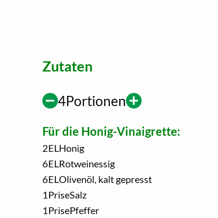
Zutaten
4
Portionen
Für die Honig-Vinaigrette:
2
EL
Honig
6
EL
Rotweinessig
6
EL
Olivenöl, kalt gepresst
1
Prise
Salz
1
Prise
Pfeffer