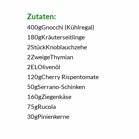
Zutaten:
400
g
Gnocchi (Kühlregal)
180
g
Kräuterseitlinge
2
Stück
Knoblauchzehe
2
Zweige
Thymian
2
EL
Olivenöl
120
g
Cherry Rispentomate
50
g
Serrano-Schinken
160
g
Ziegenkäse
75
g
Rucola
30
g
Pinienkerne