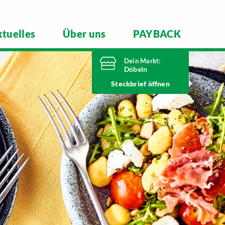
tuelles
Über uns
PAYBACK
Dein Markt:
Döbeln
Heute bis
Steckbrief
20 Uhr geöffnet
Telefonnummer
03431 7300
Richard-Köberlin-Straße 2
04720 Döbeln
Markt ändern