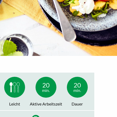
20
20
min.
min.
Leicht
Aktive Arbeitszeit
Dauer