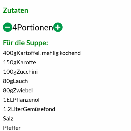
Zutaten
4
Portionen
Für die Suppe:
400
g
Kartoffel, mehlig kochend
150
g
Karotte
100
g
Zucchini
80
g
Lauch
80
g
Zwiebel
1
EL
Pflanzenöl
1.2
Liter
Gemüsefond
Salz
Pfeffer