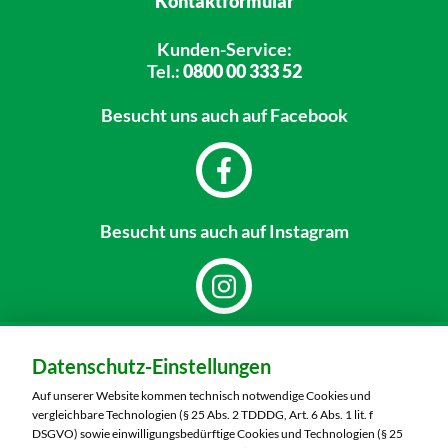
Kontaktformular
Kunden-Service:
Tel.:
0800 00 333 52
Besucht uns
auch auf Facebook
Besucht uns
auch auf Instagram
Dein Markt:
Datenschutz-Einstellungen
MARKTKAUF Döbeln
Richard-Köberlin-Straße 2
Auf unserer Website kommen technisch notwendige Cookies und
04720 Döbeln
vergleichbare Technologien (§ 25 Abs. 2 TDDDG, Art. 6 Abs. 1 lit. f
DSGVO) sowie einwilligungsbedürftige Cookies und Technologien (§ 25