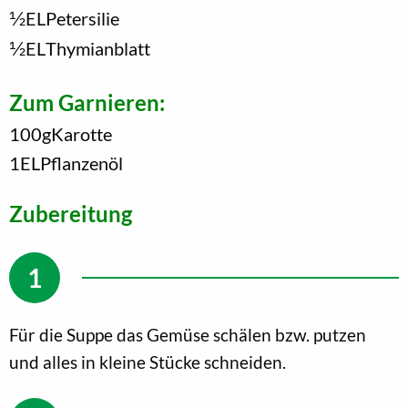
1/2
EL
Petersilie
1/2
EL
Thymianblatt
Zum Garnieren:
100
g
Karotte
1
EL
Pflanzenöl
Zubereitung
Für die Suppe das Gemüse schälen bzw. putzen
und alles in kleine Stücke schneiden.