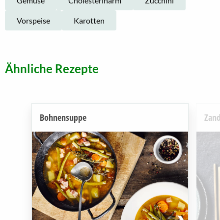
Gemüse
Cholesterinarm
Zucchini
Vorspeise
Karotten
Ähnliche Rezepte
Bohnensuppe
Zand