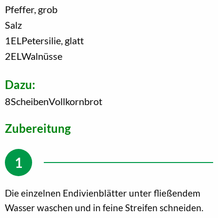
Pfeffer, grob
Salz
1
EL
Petersilie, glatt
2
EL
Walnüsse
Dazu:
8
Scheiben
Vollkornbrot
Zubereitung
Die einzelnen Endivienblätter unter fließendem
Wasser waschen und in feine Streifen schneiden.