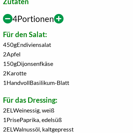
Zutaten
4
Portionen
Für den Salat:
450
g
Endiviensalat
2
Apfel
150
g
Dijonsenfkäse
2
Karotte
1
Handvoll
Basilikum-Blatt
Für das Dressing:
2
EL
Weinessig, weiß
1
Prise
Paprika, edelsüß
2
EL
Walnussöl, kaltgepresst