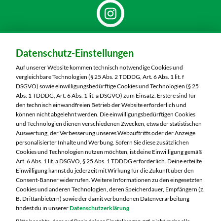
Dein Markt:
Datenschutz-Einstellungen
MARKTKAUF Döbeln
Richard-Köberlin-Straße 2
Auf unserer Website kommen technisch notwendige Cookies und
04720 Döbeln
vergleichbare Technologien (§ 25 Abs. 2 TDDDG, Art. 6 Abs. 1 lit. f
DSGVO) sowie einwilligungsbedürftige Cookies und Technologien (§ 25
Telefon:
03431 7300
Abs. 1 TDDDG, Art. 6 Abs. 1 lit. a DSGVO) zum Einsatz. Erstere sind für
den technisch einwandfreien Betrieb der Website erforderlich und
können nicht abgelehnt werden. Die einwilligungsbedürftigen Cookies
Markt ändern
und Technologien dienen verschiedenen Zwecken, etwa der statistischen
Auswertung, der Verbesserung unseres Webauftritts oder der Anzeige
Öffnungszeiten diese Woche:
personalisierter Inhalte und Werbung. Sofern Sie diese zusätzlichen
Cookies und Technologien nutzen möchten, ist deine Einwilligung gemäß
Mo:
07:00 – 20:00 Uhr
Art. 6 Abs. 1 lit. a DSGVO, § 25 Abs. 1 TDDDG erforderlich. Deine erteilte
Di:
07:00 – 20:00 Uhr
Einwilligung kannst du jederzeit mit Wirkung für die Zukunft über den
Consent-Banner widerrufen. Weitere Informationen zu den eingesetzten
Mi:
07:00 – 20:00 Uhr
Cookies und anderen Technologien, deren Speicherdauer, Empfängern (z.
Do:
07:00 – 20:00 Uhr
B. Drittanbietern) sowie der damit verbundenen Datenverarbeitung
Fr:
07:00 – 20:00 Uhr
findest du in unserer
Datenschutzerklärung
.
Sa:
07:00 – 20:00 Uhr