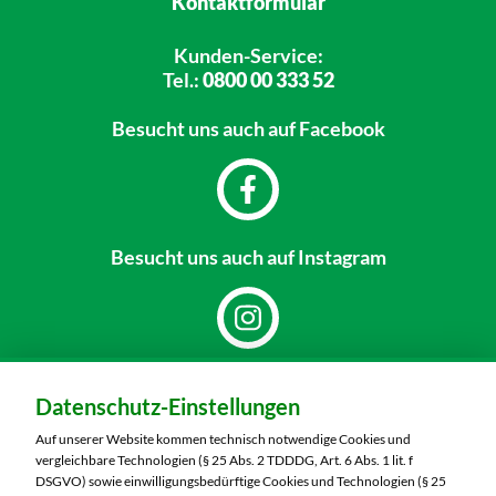
Kontaktformular
Kunden-Service:
Tel.:
0800 00 333 52
Besucht uns
auch auf Facebook
Besucht uns
auch auf Instagram
Dein Markt:
Datenschutz-Einstellungen
MARKTKAUF Döbeln
Richard-Köberlin-Straße 2
Auf unserer Website kommen technisch notwendige Cookies und
04720 Döbeln
vergleichbare Technologien (§ 25 Abs. 2 TDDDG, Art. 6 Abs. 1 lit. f
DSGVO) sowie einwilligungsbedürftige Cookies und Technologien (§ 25