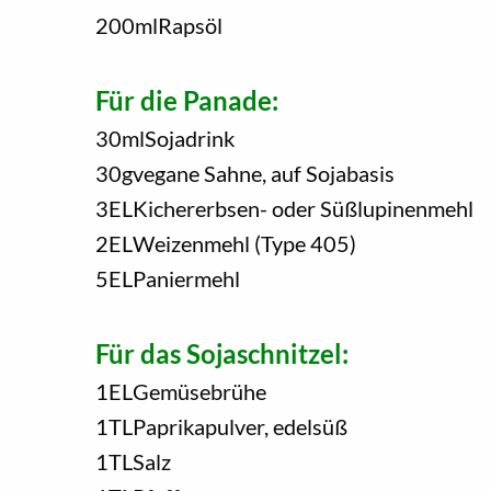
200
ml
Rapsöl
Für die Panade:
30
ml
Sojadrink
30
g
vegane Sahne, auf Sojabasis
3
EL
Kichererbsen- oder Süßlupinenmehl
2
EL
Weizenmehl (Type 405)
5
EL
Paniermehl
Für das Sojaschnitzel:
1
EL
Gemüsebrühe
1
TL
Paprikapulver, edelsüß
1
TL
Salz