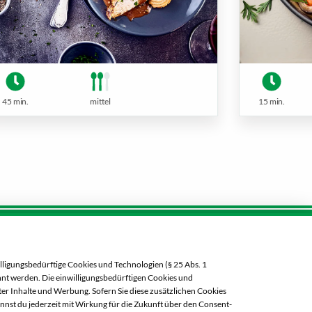
45 min.
mittel
15 min.
Öffnungszeiten diese Woche:
lligungsbedürftige Cookies und Technologien (§ 25 Abs. 1
Mo:
07:00 – 20:00 Uhr
ehnt werden. Die einwilligungsbedürftigen Cookies und
Di:
07:00 – 20:00 Uhr
er Inhalte und Werbung. Sofern Sie diese zusätzlichen Cookies
annst du jederzeit mit Wirkung für die Zukunft über den Consent-
Mi:
07:00 – 20:00 Uhr