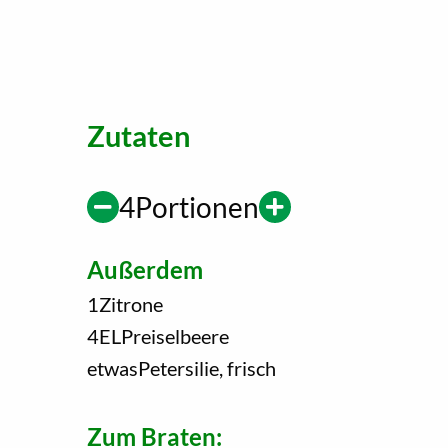
Zutaten
4
Portionen
Außerdem
1
Zitrone
4
EL
Preiselbeere
etwas
Petersilie, frisch
Zum Braten: