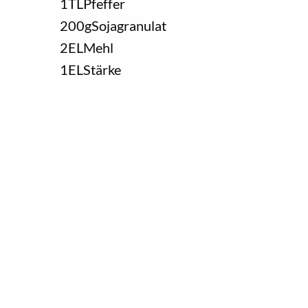
1
TL
Pfeffer
200
g
Sojagranulat
2
EL
Mehl
1
EL
Stärke