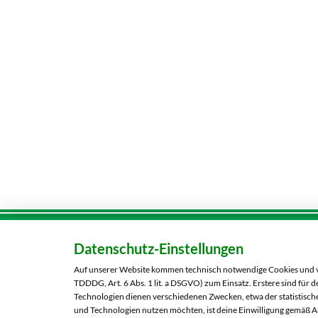
Datenschutz-Einstellungen
Karriere
Kunden-
Tel.:
080
Auf unserer Website kommen technisch notwendige Cookies und ver
Über uns
TDDDG, Art. 6 Abs. 1 lit. a DSGVO) zum Einsatz. Erstere sind für
Kontaktformular
Technologien dienen verschiedenen Zwecken, etwa der statistische
und Technologien nutzen möchten, ist deine Einwilligung gemäß Art