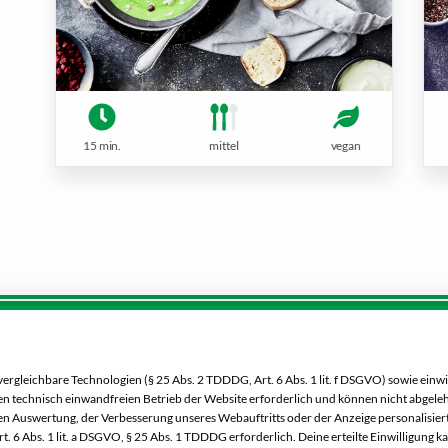
15 min.
mittel
vegan
Service:
Dein Markt:
0 00 333 52
MARKTKAUF Bautzen
gleichbare Technologien (§ 25 Abs. 2 TDDDG, Art. 6 Abs. 1 lit. f DSGVO) sowie einwi
Niederkainaer Straße 14
 den technisch einwandfreien Betrieb der Website erforderlich und können nicht abgel
02625 Bautzen
n Auswertung, der Verbesserung unseres Webauftritts oder der Anzeige personalisiert
Besucht uns
. 6 Abs. 1 lit. a DSGVO, § 25 Abs. 1 TDDDG erforderlich. Deine erteilte Einwilligung k
auch auf Facebook