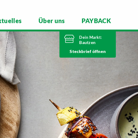
tuelles
Über uns
PAYBACK
Dein Markt:
Bautzen
Heute bis
Steckbrief
21 Uhr geöffnet
Telefonnummer
03591 6280
Niederkainaer Straße 14
02625 Bautzen
Markt ändern