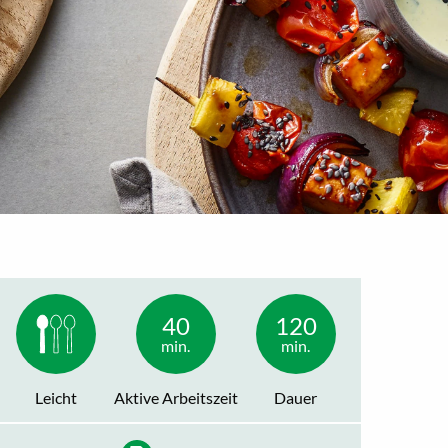
40
120
min.
min.
Leicht
Aktive Arbeitszeit
Dauer