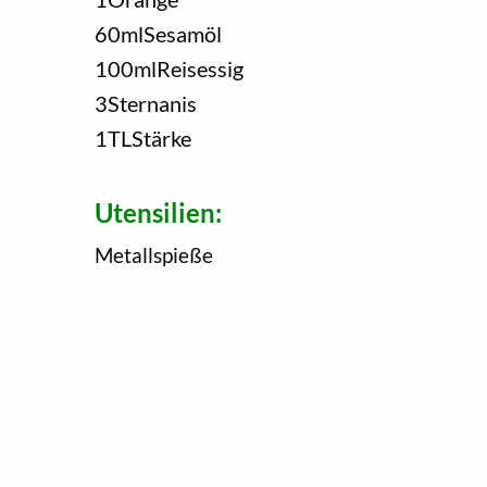
60
ml
Sesamöl
100
ml
Reisessig
3
Sternanis
1
TL
Stärke
Utensilien:
Metallspieße