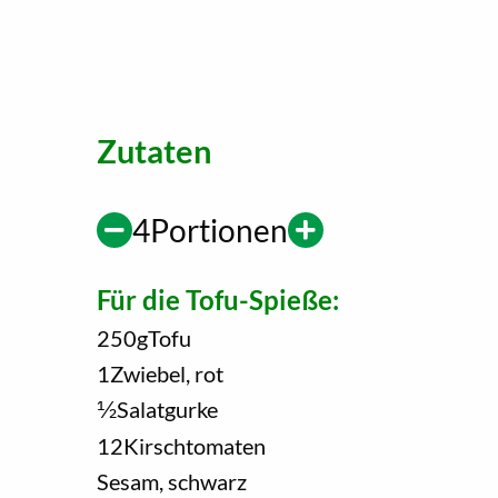
Zutaten
4
Portionen
Für die Tofu-Spieße:
250
g
Tofu
1
Zwiebel, rot
1/2
Salatgurke
12
Kirschtomaten
Sesam, schwarz