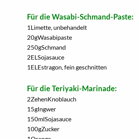
Für die Wasabi-Schmand-Paste:
1
Limette, unbehandelt
20
g
Wasabipaste
250
g
Schmand
2
EL
Sojasauce
1
EL
Estragon, fein geschnitten
Für die Teriyaki-Marinade:
2
Zehen
Knoblauch
15
g
Ingwer
150
ml
Sojasauce
100
g
Zucker
1
Orange