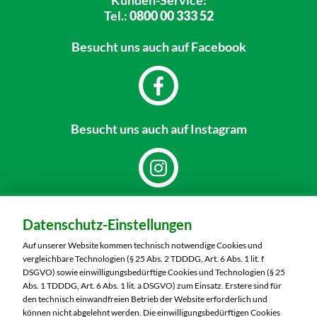
Kunden-Service:
Tel.:
0800 00 333 52
Besucht uns
auch auf Facebook
Besucht uns
auch auf Instagram
Dein Markt:
Datenschutz-Einstellungen
MARKTKAUF Bautzen
Niederkainaer Straße 14
Auf unserer Website kommen technisch notwendige Cookies und
02625 Bautzen
vergleichbare Technologien (§ 25 Abs. 2 TDDDG, Art. 6 Abs. 1 lit. f
DSGVO) sowie einwilligungsbedürftige Cookies und Technologien (§ 25
Telefon:
03591 6280
Abs. 1 TDDDG, Art. 6 Abs. 1 lit. a DSGVO) zum Einsatz. Erstere sind für
den technisch einwandfreien Betrieb der Website erforderlich und
können nicht abgelehnt werden. Die einwilligungsbedürftigen Cookies