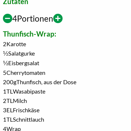
Zutaten
4
Portionen
Thunfisch-Wrap:
2
Karotte
1/2
Salatgurke
1/2
Eisbergsalat
5
Cherrytomaten
200
g
Thunfisch, aus der Dose
1
TL
Wasabipaste
2
TL
Milch
3
EL
Frischkäse
1
TL
Schnittlauch
4
Wrap