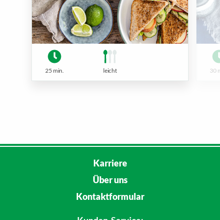
25 min.
leicht
30 
Karriere
Über uns
Kontaktformular