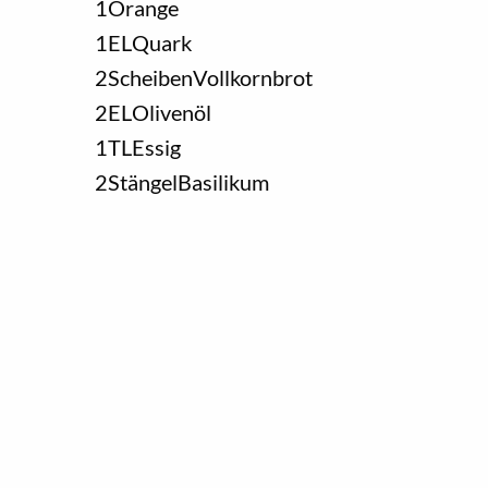
1
Orange
1
EL
Quark
2
Scheiben
Vollkornbrot
2
EL
Olivenöl
1
TL
Essig
2
Stängel
Basilikum