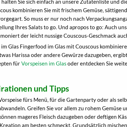
halten Sie sich einfach an unsere Zutatenliste und die
ous kombinieren Sie mit frischem Gemüse, sättigen
orgegart. So muss er nur noch nach Verpackungsangabe
tellung Ihres Salats to go. Und apropos to go: Auch un
moniert der leicht nussige Couscous-Geschmack auc
at im Glas Fingerfood im Glas mit Couscous kombinier
etwas Harissa oder andere Gewürze dazugeben, ergibt s
epten für
Vorspeisen im Glas
oder entdecken Sie weit
irationen und Tipps
s Vorspeise fürs Menü, für die Gartenparty oder als se
 abwandeln. Greifen Sie vor allem zu rohem Gemüse un
 können mageres Fleisch dazugeben oder deftigen Käse
 Kreation am besten schmeckt. Grundsätzlich mische