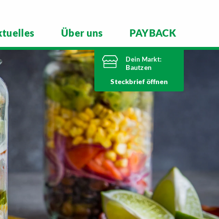
tuelles
Über uns
PAYBACK
Dein Markt:
Bautzen
Heute bis
Steckbrief
21 Uhr geöffnet
Telefonnummer
03591 6280
Niederkainaer Straße 14
02625 Bautzen
Markt ändern