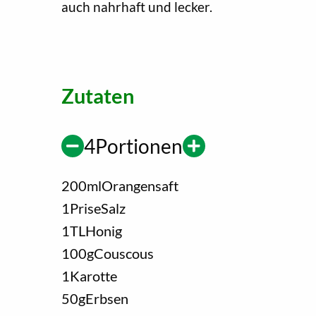
auch nahrhaft und lecker.
Zutaten
4
Portionen
200
ml
Orangensaft
1
Prise
Salz
1
TL
Honig
100
g
Couscous
1
Karotte
50
g
Erbsen