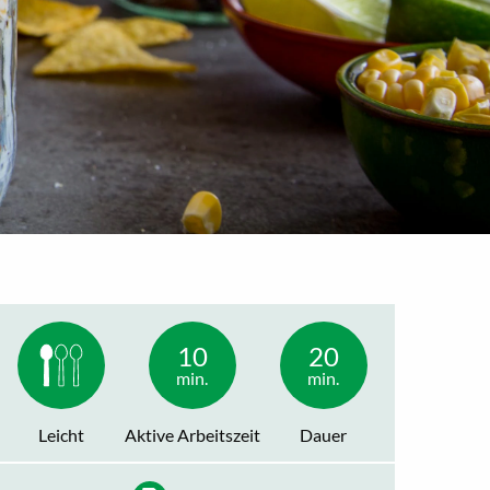
10
20
min.
min.
Leicht
Aktive Arbeitszeit
Dauer