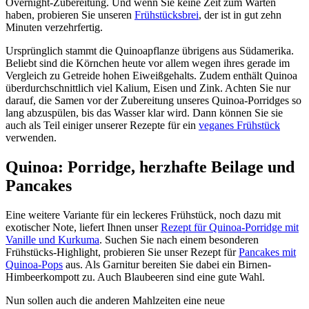
Overnight-Zubereitung. Und wenn Sie keine Zeit zum Warten
haben, probieren Sie unseren
Frühstücksbrei
, der ist in gut zehn
Minuten verzehrfertig.
Ursprünglich stammt die Quinoapflanze übrigens aus Südamerika.
Beliebt sind die Körnchen heute vor allem wegen ihres gerade im
Vergleich zu Getreide hohen Eiweißgehalts. Zudem enthält Quinoa
überdurchschnittlich viel Kalium, Eisen und Zink. Achten Sie nur
darauf, die Samen vor der Zubereitung unseres Quinoa-Porridges so
lang abzuspülen, bis das Wasser klar wird. Dann können Sie sie
auch als Teil einiger unserer Rezepte für ein
veganes Frühstück
verwenden.
Quinoa: Porridge, herzhafte Beilage und
Pancakes
Eine weitere Variante für ein leckeres Frühstück, noch dazu mit
exotischer Note, liefert Ihnen unser
Rezept für Quinoa-Porridge mit
Vanille und Kurkuma
. Suchen Sie nach einem besonderen
Frühstücks-Highlight, probieren Sie unser Rezept für
Pancakes mit
Quinoa-Pops
aus. Als Garnitur bereiten Sie dabei ein Birnen-
Himbeerkompott zu. Auch Blaubeeren sind eine gute Wahl.
Nun sollen auch die anderen Mahlzeiten eine neue