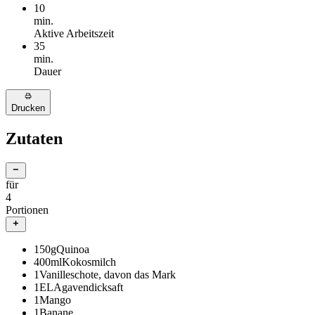
10
min.
Aktive Arbeitszeit
35
min.
Dauer
Drucken
Zutaten
für
4
Portionen
150
g
Quinoa
400
ml
Kokosmilch
1
Vanilleschote, davon das Mark
1
EL
Agavendicksaft
1
Mango
1
Banane