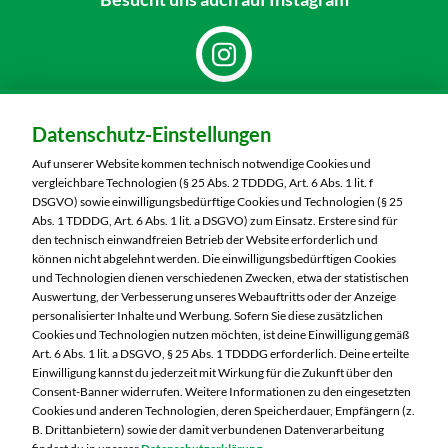
Dein Markt:
Datenschutz-Einstellungen
MARKTKAUF Bautzen
Niederkainaer Straße 14
Auf unserer Website kommen technisch notwendige Cookies und
02625 Bautzen
vergleichbare Technologien (§ 25 Abs. 2 TDDDG, Art. 6 Abs. 1 lit. f
DSGVO) sowie einwilligungsbedürftige Cookies und Technologien (§ 25
Telefon:
03591 6280
Abs. 1 TDDDG, Art. 6 Abs. 1 lit. a DSGVO) zum Einsatz. Erstere sind für
den technisch einwandfreien Betrieb der Website erforderlich und
können nicht abgelehnt werden. Die einwilligungsbedürftigen Cookies
Markt ändern
und Technologien dienen verschiedenen Zwecken, etwa der statistischen
Auswertung, der Verbesserung unseres Webauftritts oder der Anzeige
Öffnungszeiten diese Woche:
personalisierter Inhalte und Werbung. Sofern Sie diese zusätzlichen
Cookies und Technologien nutzen möchten, ist deine Einwilligung gemäß
Mo:
07:00 – 20:00 Uhr
Art. 6 Abs. 1 lit. a DSGVO, § 25 Abs. 1 TDDDG erforderlich. Deine erteilte
Di:
07:00 – 20:00 Uhr
Einwilligung kannst du jederzeit mit Wirkung für die Zukunft über den
Consent-Banner widerrufen. Weitere Informationen zu den eingesetzten
Mi:
07:00 – 20:00 Uhr
Cookies und anderen Technologien, deren Speicherdauer, Empfängern (z.
Do:
07:00 – 21:00 Uhr
B. Drittanbietern) sowie der damit verbundenen Datenverarbeitung
Fr:
07:00 – 21:00 Uhr