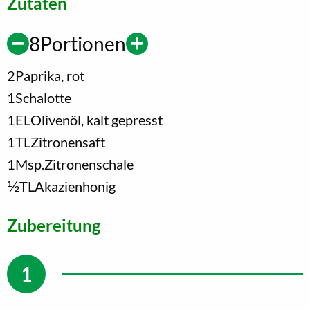
Zutaten
8
Portionen
2
Paprika, rot
1
Schalotte
1
EL
Olivenöl, kalt gepresst
1
TL
Zitronensaft
1
Msp.
Zitronenschale
1/2
TL
Akazienhonig
Zubereitung