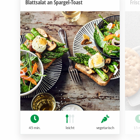
Blattsalat an Spargel-Toast
Fris
45 min.
leicht
vegetarisch
15 