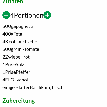
Zutaten
4
Portionen
500
g
Spaghetti
400
g
Feta
4
Knoblauchzehe
500
g
Mini-Tomate
2
Zwiebel, rot
1
Prise
Salz
1
Prise
Pfeffer
4
EL
Olivenöl
einige Blätter
Basilikum, frisch
Zubereitung