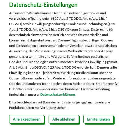
Datenschutz-Einstellungen
MARKTKAUF Bautzen
Niederkainaer Straße 14
Auf unserer Website kommen technisch notwendige Cookies und
02625 Bautzen
vergleichbare Technologien (§ 25 Abs. 2 TDDDG, Art. 6 Abs. 1 lit. f
DSGVO) sowie einwilligungsbedürftige Cookies und Technologien (§ 25
Telefon:
03591 6280
Abs. 1 TDDDG, Art. 6 Abs. 1 lit. a DSGVO) zum Einsatz. Erstere sind für
den technisch einwandfreien Betrieb der Website erforderlich und
können nicht abgelehnt werden. Die einwilligungsbedürftigen Cookies
Markt ändern
und Technologien dienen verschiedenen Zwecken, etwa der statistischen
Auswertung, der Verbesserung unseres Webauftritts oder der Anzeige
Öffnungszeiten diese Woche:
personalisierter Inhalte und Werbung. Sofern Sie diese zusätzlichen
Cookies und Technologien nutzen möchten, ist deine Einwilligung gemäß
Mo:
07:00 – 20:00 Uhr
Art. 6 Abs. 1 lit. a DSGVO, § 25 Abs. 1 TDDDG erforderlich. Deine erteilte
Di:
07:00 – 20:00 Uhr
Einwilligung kannst du jederzeit mit Wirkung für die Zukunft über den
Consent-Banner widerrufen. Weitere Informationen zu den eingesetzten
Mi:
07:00 – 20:00 Uhr
Cookies und anderen Technologien, deren Speicherdauer, Empfängern (z.
Do:
07:00 – 21:00 Uhr
B. Drittanbietern) sowie der damit verbundenen Datenverarbeitung
Fr:
07:00 – 21:00 Uhr
findest du in unserer
Datenschutzerklärung
.
Sa:
07:00 – 20:00 Uhr
Bitte beachte, dass auf Basis deiner Einstellungen ggf. nicht mehr alle
Funktionalitäten zur Verfügung stehen.
Alle akzeptieren
Alle ablehnen
Einstellungen
Copyright 2026 © MARKTKAUF
Datenschutz
Impressum