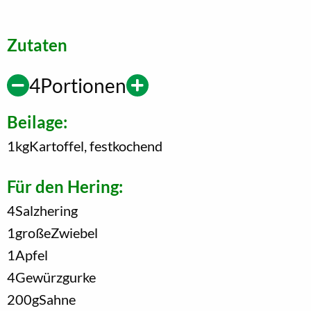
Zutaten
4
Portionen
Beilage:
1
kg
Kartoffel, festkochend
Für den Hering:
4
Salzhering
1
große
Zwiebel
1
Apfel
4
Gewürzgurke
200
g
Sahne