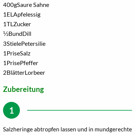
400
g
Saure Sahne
1
EL
Apfelessig
1
TL
Zucker
1/2
Bund
Dill
3
Stiele
Petersilie
1
Prise
Salz
1
Prise
Pfeffer
2
Blätter
Lorbeer
Zubereitung
Salzheringe abtropfen lassen und in mundgerechte