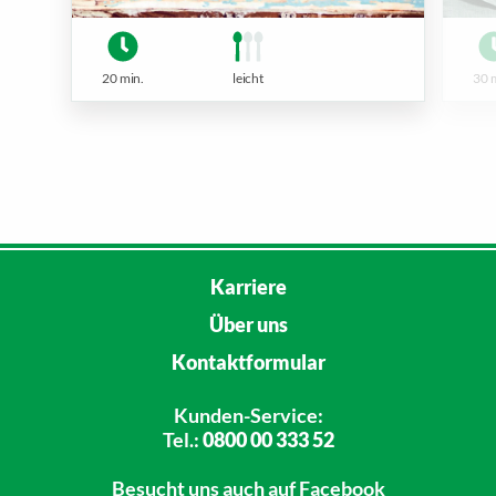
20 min.
leicht
30 
Karriere
Über uns
Kontaktformular
Kunden-Service:
Tel.:
0800 00 333 52
Besucht uns
auch auf Facebook