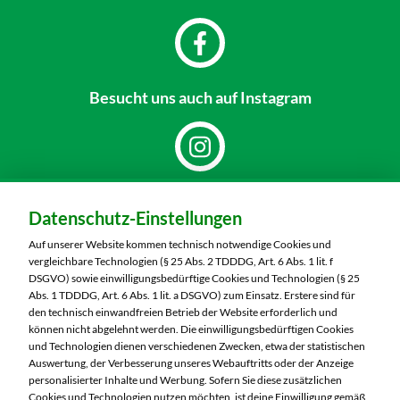
Besucht uns
auch auf Instagram
Dein Markt:
Datenschutz-Einstellungen
MARKTKAUF Bautzen
Niederkainaer Straße 14
Auf unserer Website kommen technisch notwendige Cookies und
02625 Bautzen
vergleichbare Technologien (§ 25 Abs. 2 TDDDG, Art. 6 Abs. 1 lit. f
DSGVO) sowie einwilligungsbedürftige Cookies und Technologien (§ 25
Telefon:
03591 6280
Abs. 1 TDDDG, Art. 6 Abs. 1 lit. a DSGVO) zum Einsatz. Erstere sind für
den technisch einwandfreien Betrieb der Website erforderlich und
können nicht abgelehnt werden. Die einwilligungsbedürftigen Cookies
Markt ändern
und Technologien dienen verschiedenen Zwecken, etwa der statistischen
Auswertung, der Verbesserung unseres Webauftritts oder der Anzeige
Öffnungszeiten diese Woche:
personalisierter Inhalte und Werbung. Sofern Sie diese zusätzlichen
Cookies und Technologien nutzen möchten, ist deine Einwilligung gemäß