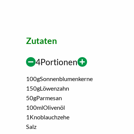
Zutaten
4
Portionen
100
g
Sonnenblumenkerne
150
g
Löwenzahn
50
g
Parmesan
100
ml
Olivenöl
1
Knoblauchzehe
Salz