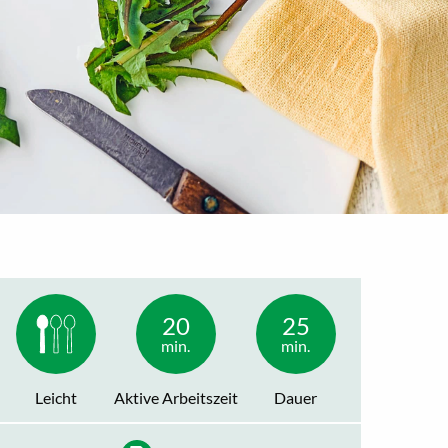
20
25
min.
min.
Leicht
Aktive Arbeitszeit
Dauer