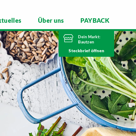
tuelles
Über uns
PAYBACK
Dein Markt:
Bautzen
Heute bis
Steckbrief
20 Uhr geöffnet
Telefonnummer
03591 6280
Niederkainaer Straße 14
02625 Bautzen
Markt ändern