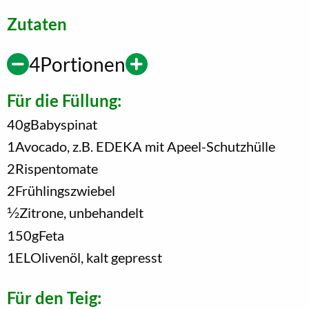
Zutaten
4
Portionen
Für die Füllung:
40
g
Babyspinat
1
Avocado, z.B. EDEKA mit Apeel-Schutzhülle
2
Rispentomate
2
Frühlingszwiebel
1/2
Zitrone, unbehandelt
150
g
Feta
1
EL
Olivenöl, kalt gepresst
Für den Teig: