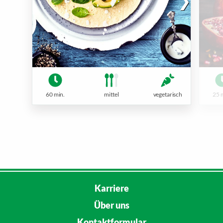
60 min.
mittel
vegetarisch
25 
Karriere
Über uns
Kontaktformular