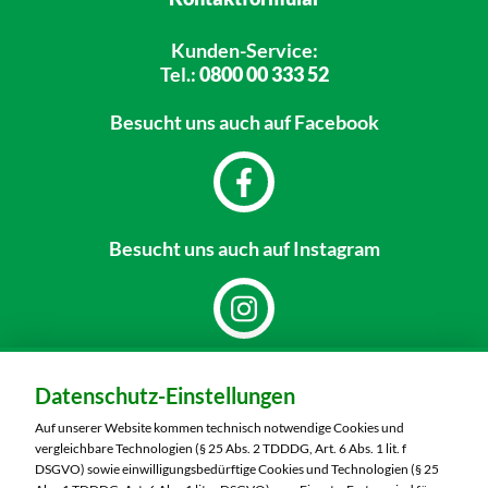
Kunden-Service:
Tel.:
0800 00 333 52
Besucht uns
auch auf Facebook
Besucht uns
auch auf Instagram
Dein Markt:
Datenschutz-Einstellungen
MARKTKAUF Bautzen
Niederkainaer Straße 14
Auf unserer Website kommen technisch notwendige Cookies und
02625 Bautzen
vergleichbare Technologien (§ 25 Abs. 2 TDDDG, Art. 6 Abs. 1 lit. f
DSGVO) sowie einwilligungsbedürftige Cookies und Technologien (§ 25