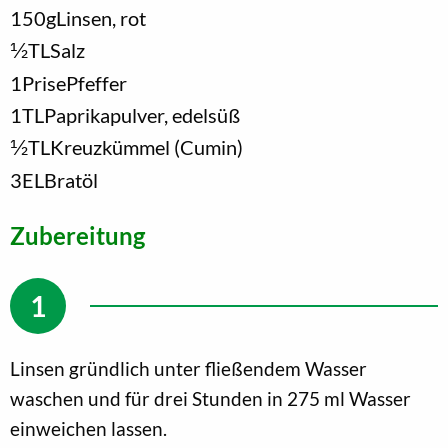
150
g
Linsen, rot
1/2
TL
Salz
1
Prise
Pfeffer
1
TL
Paprikapulver, edelsüß
1/2
TL
Kreuzkümmel (Cumin)
3
EL
Bratöl
Zubereitung
Linsen gründlich unter fließendem Wasser
waschen und für drei Stunden in 275 ml Wasser
einweichen lassen.