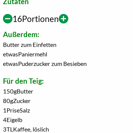
Zutaten
16
Portionen
Außerdem:
Butter zum Einfetten
etwas
Paniermehl
etwas
Puderzucker zum Besieben
Für den Teig:
150
g
Butter
80
g
Zucker
1
Prise
Salz
4
Eigelb
3
TL
Kaffee, löslich