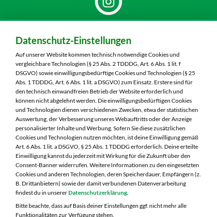
Dein Markt:
Datenschutz-Einstellungen
MARKTKAUF Bautzen
Niederkainaer Straße 14
Auf unserer Website kommen technisch notwendige Cookies und
02625 Bautzen
vergleichbare Technologien (§ 25 Abs. 2 TDDDG, Art. 6 Abs. 1 lit. f
DSGVO) sowie einwilligungsbedürftige Cookies und Technologien (§ 25
Telefon:
03591 6280
Abs. 1 TDDDG, Art. 6 Abs. 1 lit. a DSGVO) zum Einsatz. Erstere sind für
den technisch einwandfreien Betrieb der Website erforderlich und
können nicht abgelehnt werden. Die einwilligungsbedürftigen Cookies
Markt ändern
und Technologien dienen verschiedenen Zwecken, etwa der statistischen
Auswertung, der Verbesserung unseres Webauftritts oder der Anzeige
Öffnungszeiten diese Woche:
personalisierter Inhalte und Werbung. Sofern Sie diese zusätzlichen
Cookies und Technologien nutzen möchten, ist deine Einwilligung gemäß
Mo:
07:00 – 20:00 Uhr
Art. 6 Abs. 1 lit. a DSGVO, § 25 Abs. 1 TDDDG erforderlich. Deine erteilte
Di:
07:00 – 20:00 Uhr
Einwilligung kannst du jederzeit mit Wirkung für die Zukunft über den
Consent-Banner widerrufen. Weitere Informationen zu den eingesetzten
Mi:
07:00 – 20:00 Uhr
Cookies und anderen Technologien, deren Speicherdauer, Empfängern (z.
Do:
07:00 – 21:00 Uhr
B. Drittanbietern) sowie der damit verbundenen Datenverarbeitung
Fr:
07:00 – 21:00 Uhr
findest du in unserer
Datenschutzerklärung
.
Sa:
07:00 – 20:00 Uhr
Bitte beachte, dass auf Basis deiner Einstellungen ggf. nicht mehr alle
Funktionalitäten zur Verfügung stehen.