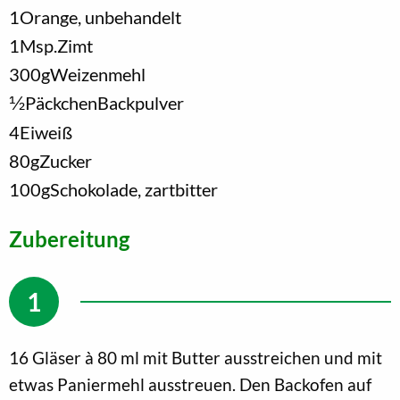
1
Orange, unbehandelt
1
Msp.
Zimt
300
g
Weizenmehl
1/2
Päckchen
Backpulver
4
Eiweiß
80
g
Zucker
100
g
Schokolade, zartbitter
Zubereitung
16 Gläser à 80 ml mit Butter ausstreichen und mit
etwas Paniermehl ausstreuen. Den Backofen auf