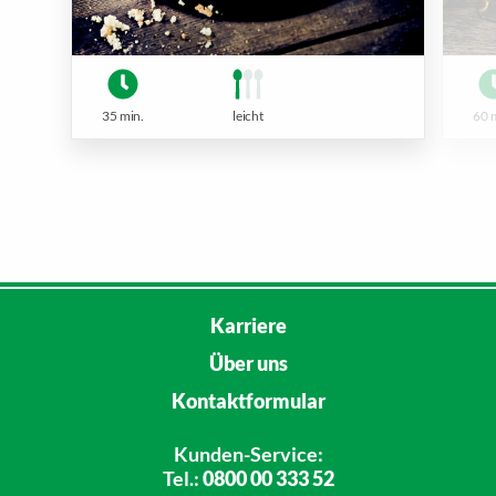
35 min.
leicht
60 
Karriere
Über uns
Kontaktformular
Kunden-Service:
Tel.:
0800 00 333 52