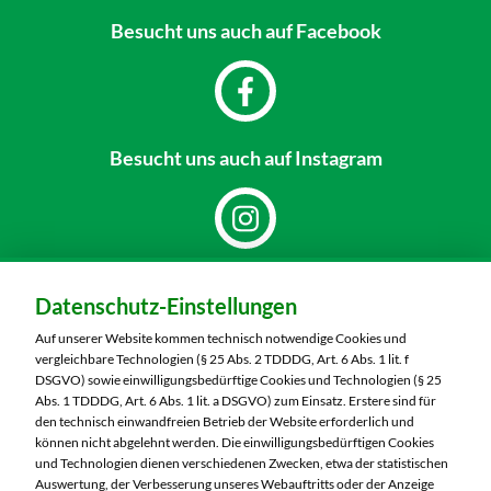
Besucht uns
auch auf Facebook
Besucht uns
auch auf Instagram
Dein Markt:
Datenschutz-Einstellungen
MARKTKAUF Bautzen
Niederkainaer Straße 14
Auf unserer Website kommen technisch notwendige Cookies und
02625 Bautzen
vergleichbare Technologien (§ 25 Abs. 2 TDDDG, Art. 6 Abs. 1 lit. f
DSGVO) sowie einwilligungsbedürftige Cookies und Technologien (§ 25
Telefon:
03591 6280
Abs. 1 TDDDG, Art. 6 Abs. 1 lit. a DSGVO) zum Einsatz. Erstere sind für
den technisch einwandfreien Betrieb der Website erforderlich und
können nicht abgelehnt werden. Die einwilligungsbedürftigen Cookies
Markt ändern
und Technologien dienen verschiedenen Zwecken, etwa der statistischen
Auswertung, der Verbesserung unseres Webauftritts oder der Anzeige