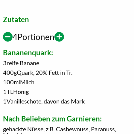
Zutaten
4
Portionen
Bananenquark:
3
reife Banane
400
g
Quark, 20% Fett in Tr.
100
ml
Milch
1
TL
Honig
1
Vanilleschote, davon das Mark
Nach Belieben zum Garnieren:
gehackte Nüsse, z.B. Cashewnuss, Paranuss,