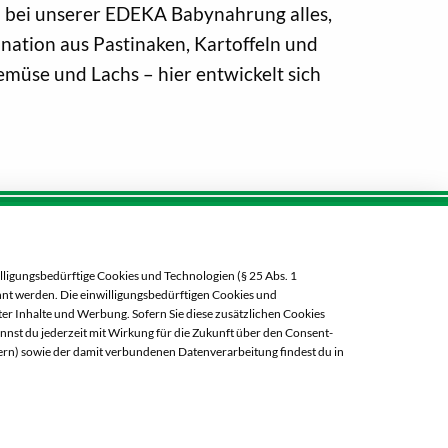
du bei unserer EDEKA Babynahrung alles,
nation aus Pastinaken, Kartoffeln und
emüse und Lachs – hier entwickelt sich
Öffnungszeiten diese Woche:
lligungsbedürftige Cookies und Technologien (§ 25 Abs. 1
Mo:
07:00 – 20:00 Uhr
ehnt werden. Die einwilligungsbedürftigen Cookies und
Di:
07:00 – 20:00 Uhr
er Inhalte und Werbung. Sofern Sie diese zusätzlichen Cookies
annst du jederzeit mit Wirkung für die Zukunft über den Consent-
Mi:
07:00 – 20:00 Uhr
ern) sowie der damit verbundenen Datenverarbeitung findest du in
Do:
07:00 – 21:00 Uhr
Fr:
07:00 – 21:00 Uhr
Sa:
07:00 – 20:00 Uhr