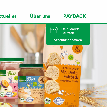
tuelles
Über uns
PAYBACK
Dein Markt:
Bautzen
Heute bis
Steckbrief
20 Uhr geöffnet
Telefonnummer
03591 6280
Niederkainaer Straße 14
02625 Bautzen
Markt ändern