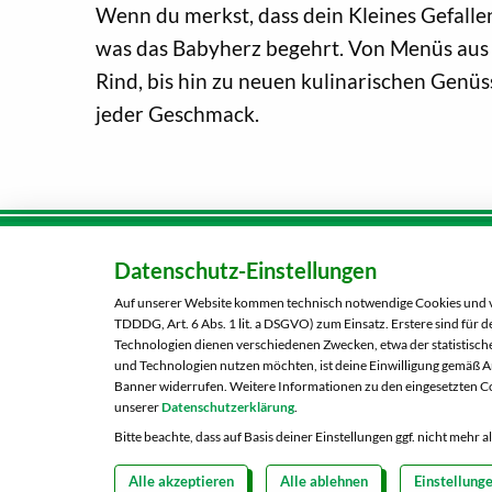
Wenn du merkst, dass dein Kleines Gefallen
was das Babyherz begehrt. Von Menüs aus D
Rind, bis hin zu neuen kulinarischen Genü
jeder Geschmack.
Datenschutz-Einstellungen
Karriere
Kunden-
Tel.:
080
Auf unserer Website kommen technisch notwendige Cookies und ver
Über uns
TDDDG, Art. 6 Abs. 1 lit. a DSGVO) zum Einsatz. Erstere sind für
Kontaktformular
Technologien dienen verschiedenen Zwecken, etwa der statistische
und Technologien nutzen möchten, ist deine Einwilligung gemäß Art
Banner widerrufen. Weitere Informationen zu den eingesetzten Co
unserer
Datenschutzerklärung
.
Bitte beachte, dass auf Basis deiner Einstellungen ggf. nicht mehr 
Alle akzeptieren
Alle ablehnen
Einstellung