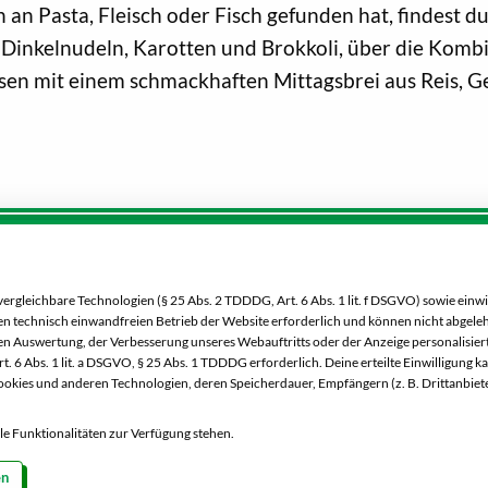
 an Pasta, Fleisch oder Fisch gefunden hat, findest 
inkelnudeln, Karotten und Brokkoli, über die Kombi
ssen mit einem schmackhaften Mittagsbrei aus Reis, G
Service:
Dein Markt:
0 00 333 52
MARKTKAUF Bautzen
gleichbare Technologien (§ 25 Abs. 2 TDDDG, Art. 6 Abs. 1 lit. f DSGVO) sowie einwi
Niederkainaer Straße 14
 den technisch einwandfreien Betrieb der Website erforderlich und können nicht abgel
02625 Bautzen
n Auswertung, der Verbesserung unseres Webauftritts oder der Anzeige personalisiert
Besucht uns
. 6 Abs. 1 lit. a DSGVO, § 25 Abs. 1 TDDDG erforderlich. Deine erteilte Einwilligung k
auch auf Facebook
okies und anderen Technologien, deren Speicherdauer, Empfängern (z. B. Drittanbiet
Telefon:
03591 6280
Besucht uns
alle Funktionalitäten zur Verfügung stehen.
Markt ändern
auch auf Instagram
en