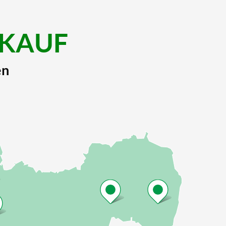
KAUF
en