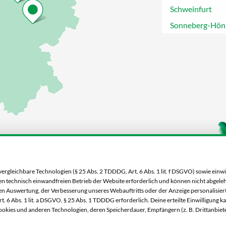
Schweinfurt
Sonneberg-Hön
gleichbare Technologien (§ 25 Abs. 2 TDDDG, Art. 6 Abs. 1 lit. f DSGVO) sowie einwi
 den technisch einwandfreien Betrieb der Website erforderlich und können nicht abgel
n Auswertung, der Verbesserung unseres Webauftritts oder der Anzeige personalisiert
. 6 Abs. 1 lit. a DSGVO, § 25 Abs. 1 TDDDG erforderlich. Deine erteilte Einwilligung k
okies und anderen Technologien, deren Speicherdauer, Empfängern (z. B. Drittanbiet