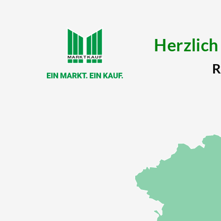
Herzlic
R