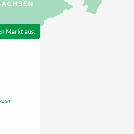
SACHSEN
n Markt aus:
ldorf